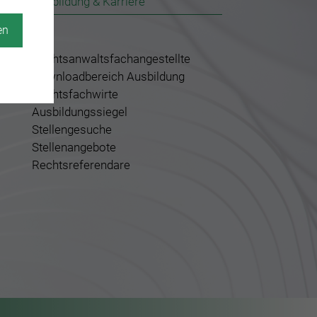
Ausbildung & Karriere
en
Rechtsanwaltsfachangestellte
Downloadbereich Ausbildung
Rechtsfachwirte
Ausbildungssiegel
Stellengesuche
Stellenangebote
Rechtsreferendare