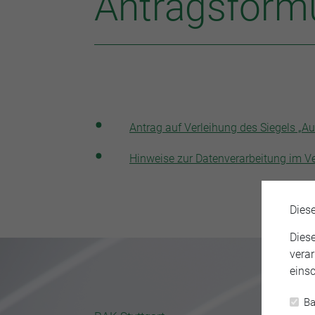
Antragsform
Antrag auf Verleihung des Siegels „A
Hinweise zur Datenverarbeitung im V
Dies
Dies
verar
einsc
Ba