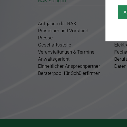
RAK Stuttgart
Für A
A
Aufgaben der RAK
Zulas
Präsidium und Vorstand
Servi
Presse
Beruf
Geschäftsstelle
Elekt
Veranstaltungen & Termine
Facha
Anwaltsgericht
Beruf
Einheitlicher Ansprechpartner
Daten
Beraterpool für Schülerfirmen