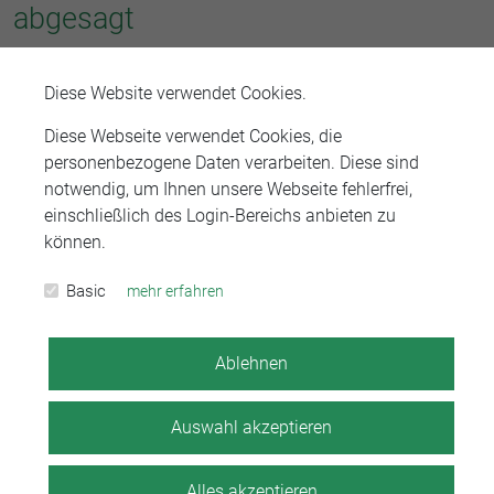
abgesagt
Diese Website verwendet Cookies.
Veröffentlicht am 12.09.2023
Diese Webseite verwendet Cookies, die
personenbezogene Daten verarbeiten. Diese sind
Die Informations- und Kontaktbörse der RAK Stuttgart
notwendig, um Ihnen unsere Webseite fehlerfrei,
am 28.09.2023 im Haus der Wirtschaft in Stuttgart
einschließlich des Login-Bereichs anbieten zu
können.
musste wegen geringer Nachfrage leider abgesagt
werden.
Basic
mehr erfahren
Zurück zur Übersicht
Ablehnen
Auswahl akzeptieren
Alles akzeptieren