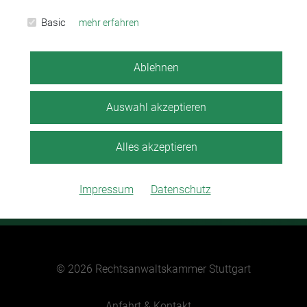
Basic
mehr erfahren
07 11 / 22 21 55-0
Ablehnen
07 11 / 22 21 55-11
Auswahl akzeptieren
info@rak-stuttgart.de
Alles akzeptieren
Königsstraße 14, 70173 Stuttgart
Impressum
Datenschutz
© 2026 Rechtsanwaltskammer Stuttgart
Anfahrt & Kontakt