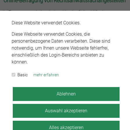
Online-Befragung von Rechtsanwaltsfachangestellten
In Zusammenarbeit mit dem Verein „Selbsthilfe der
Rechtsanwälte“ führt das Institut der Freien Berufe an der
Diese Website verwendet Cookies.
Friedrich-Alexander-Universität Erlangen-Nürnberg eine
Untersuchungen zur Berufszufriedenheit der
Diese Webseite verwendet Cookies, die
Rechtsanwaltsfachangestellten und der Auszubildenden
personenbezogene Daten verarbeiten. Diese sind
zur/zum Rechtsanwaltsanwaltsfachangestellten durch.
notwendig, um Ihnen unsere Webseite fehlerfrei,
einschließlich des Login-Bereichs anbieten zu
Die Datenerhebung findet als Onlinebefragung statt. Gern
können.
können Sie an der Umfrage unter
www.t1p.de/umfrage-refa
teilnehmen.
Basic
mehr erfahren
Zurück zur Übersicht
Ablehnen
Auswahl akzeptieren
Alles akzeptieren