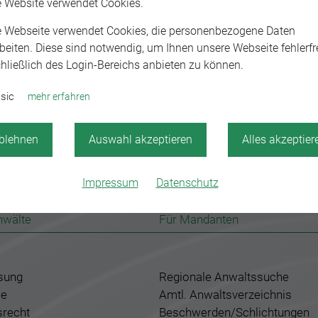
e Website verwendet Cookies.
e Webseite verwendet Cookies, die personenbezogene Daten
beiten. Diese sind notwendig, um Ihnen unsere Webseite fehlerfre
hließlich des Login-Bereichs anbieten zu können.
sic
mehr erfahren
blehnen
Auswahl akzeptieren
Alles akzeptier
Impressum
Datenschutz
nwälte
Für Mandanten
sung
Regionale Anwaltssuche
ce
Amtl. Anwaltsverzeichnis
srecht
Beschwerden/Schlichtungen