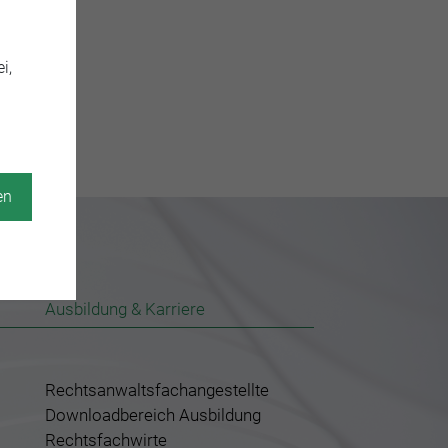
i,
en
Ausbildung & Karriere
Rechtsanwaltsfachangestellte
Downloadbereich Ausbildung
Rechtsfachwirte