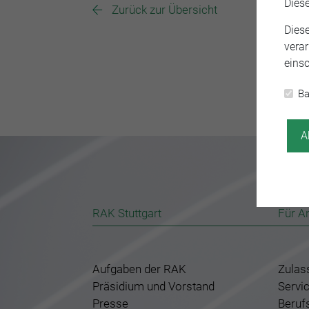
Dies
Zurück zur Übersicht
Dies
verar
einsc
Ba
A
RAK Stuttgart
Für A
Aufgaben der RAK
Zulas
Präsidium und Vorstand
Servi
Presse
Beruf