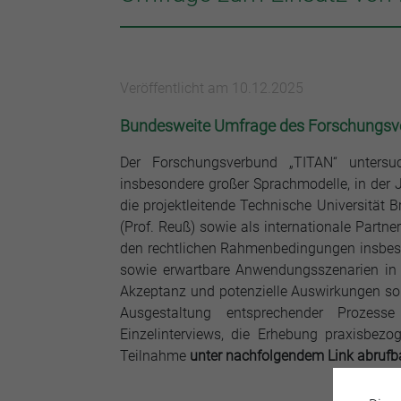
Veröffentlicht am 10.12.2025
Bundesweite Umfrage des Forschungsverb
Der Forschungsverbund „TITAN“ untersuc
insbesondere großer Sprachmodelle, in der 
die projektleitende Technische Universität 
(Prof. Reuß) sowie als internationale Partne
den rechtlichen Rahmenbedingungen insbeso
sowie erwartbare Anwendungsszenarien in g
Akzeptanz und potenzielle Auswirkungen so
Ausgestaltung entsprechender Prozess
Einzelinterviews, die Erhebung praxisbe
Teilnahme
unter nachfolgendem Link abrufb