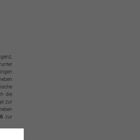
genz,
runter
tingen
 neben
gische
ch die
ge zur
neben
026
zur