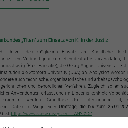
undes „Titan“ zum Einsatz von KI in der Justiz
ht derzeit den möglichen Einsatz von Künstlicher Intelli
Justiz. Dem Verbund gehören sieben deutsche Universitäten, da
Braunschweig (Prof. Paschke), die Georg-August-Universität Göt
rinstitution die Stanford University (USA) an. Analysiert werden
ndere auch technische, organisatorische und arbeitspsycholo
erichtlichen und behördlichen Verfahren. Zugleich sollen au
lcher Anwendungen erfasst und im Ergebnis konkrete Vorschlä
e erarbeitet werden. Grundlage der Untersuchung ist, 
zogener Daten im Wege einer
Umfrage, die bis zum 26.01.2
ar
ist:
https://www.soscisurvey.de/TITAN2025/