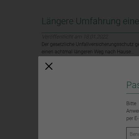
Längere Umfahrung eine
Veröffentlicht am 18.01.2022
Der gesetzliche Unfallversicherungsschutz g
einen achtmal längeren Weg nach Hause…
Weiterlesen
Pa
Bitte
Anwei
per E
Werbung kenntlich mache