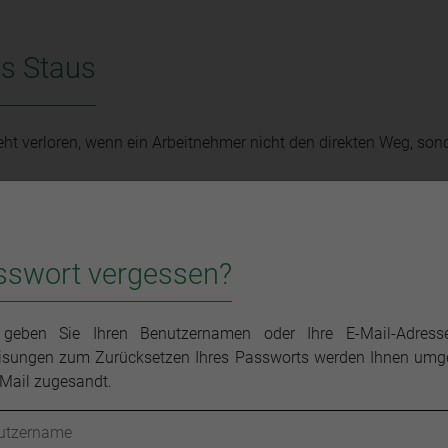
s Staus
eht verloren, wenn ein Arbeitnehmer nicht den direkten Weg, son
sswort vergessen?
 geben Sie Ihren Benutzernamen oder Ihre E-Mail-Adress
sungen zum Zurücksetzen Ihres Passworts werden Ihnen um
-Mail zugesandt.
n (Influencerin)