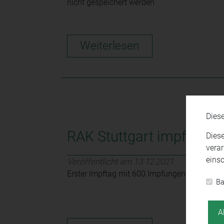
nicht gespeichert werden
Weiterlesen
Dies
RAK Stuttgart impft ihre 
Dies
verar
einsc
Veröffentlicht am 13.12.2021
Erster Impftag mit 600 Impfungen ein voller E
Ba
A