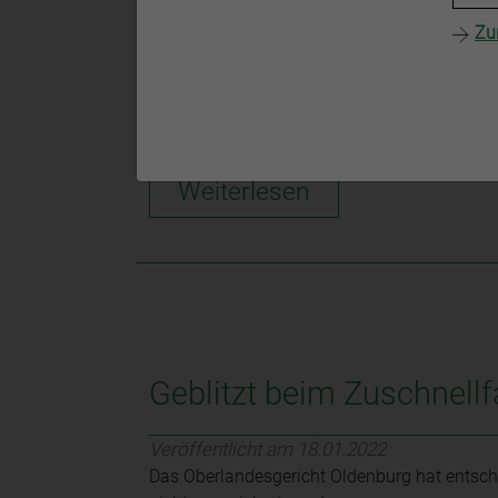
Zu
Veröffentlicht am 18.01.2022
Das Oberlandesgericht Frankfurt am Main (OL
Verkehr auf ihrem Instagram-Account…
Weiterlesen
Geblitzt beim Zuschnellf
Veröffentlicht am 18.01.2022
Das Oberlandesgericht Oldenburg hat entsch