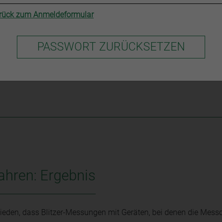
rück zum Anmeldeformular
G) hat einer Influencerin und Youtuberin verboten, im geschäftl
ahren: Ergebnis
ieden, dass Blitzer-Messungen mit Geräten, bei denen die Mess