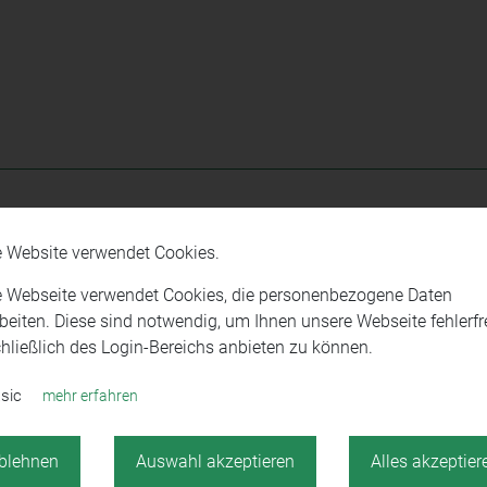
e Website verwendet Cookies.
Mitglieder!
e Webseite verwendet Cookies, die personenbezogene Daten
beiten. Diese sind notwendig, um Ihnen unsere Webseite fehlerfre
hließlich des Login-Bereichs anbieten zu können.
rfolg!
sic
mehr erfahren
blehnen
Auswahl akzeptieren
Alles akzeptier