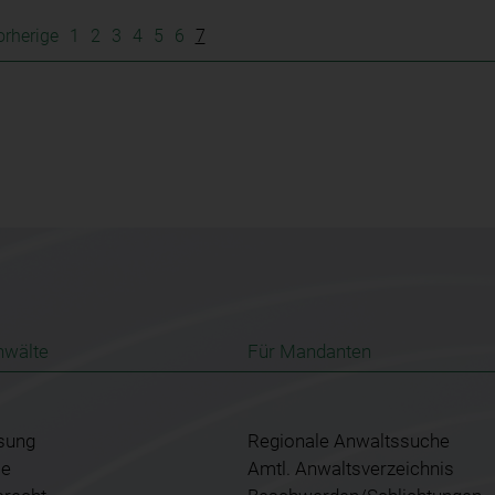
orherige
1
2
3
4
5
6
7
nwälte
Für Mandanten
sung
Regionale Anwaltssuche
ce
Amtl. Anwaltsverzeichnis