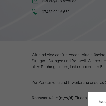
karriere@kp-recht.de
07433 9016-650
Wir sind eine der führenden mittelständis
Stuttgart, Balingen und Rottweil. Wir ber
allen Rechtsgebieten, insbesondere im Ber
Zur Verstärkung und Erweiterung unseres 
Rechtsanwälte (m/w/d) für den Bereich Ziv
Dies