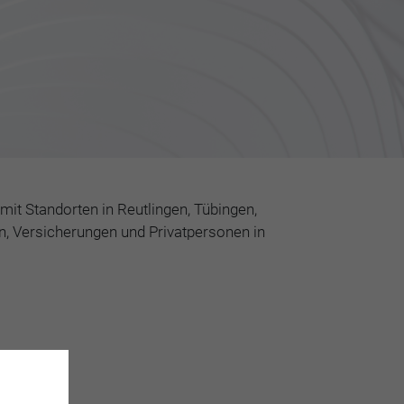
it Standorten in Reutlingen, Tübingen,
n, Versicherungen und Privatpersonen in