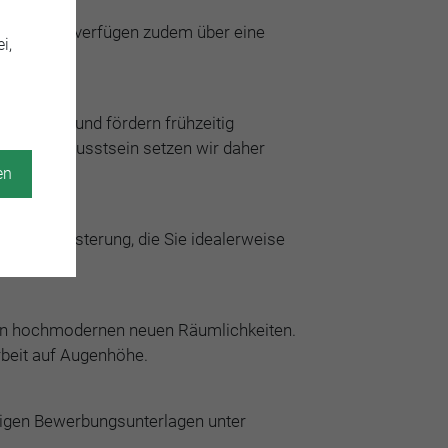
recht. Sie verfügen zudem über eine
i,
rten Team und fördern frühzeitig
rtungsbewusstsein setzen wir daher
en
liche Begeisterung, die Sie idealerweise
m in hochmodernen neuen Räumlichkeiten.
beit auf Augenhöhe.
ndigen Bewerbungsunterlagen unter