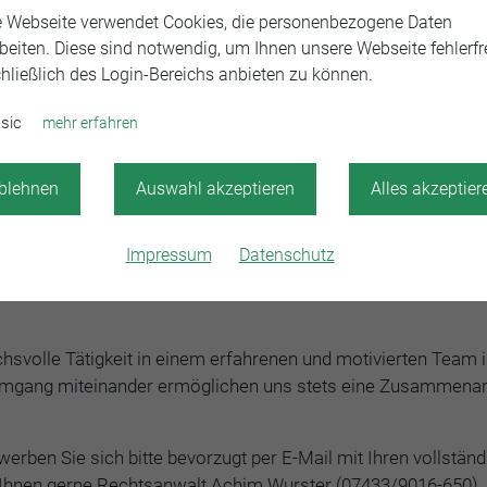
e Webseite verwendet Cookies, die personenbezogene Daten
liche Examensergebnisse und Ihre Leidenschaft für das Zivil
beiten. Diese sind notwendig, um Ihnen unsere Webseite fehlerfre
er notwendigen unternehmerischen Denkweise.
hließlich des Login-Bereichs anbieten zu können.
sic
mehr erfahren
hslungsreiche und anspruchsvolle Tätigkeit in einem motivie
Verhandlungsstärke, sicheres Auftreten und hohes Verantwo
ätigkeit ist möglich und auch ausdrücklich erwünscht.
blehnen
Auswahl akzeptieren
Alles akzeptier
Impressum
Datenschutz
eignet – deshalb erwarten wir die für das Zivilrecht erforder
l in der Ausbildung belegen können.
uchsvolle Tätigkeit in einem erfahrenen und motivierten Tea
 Umgang miteinander ermöglichen uns stets eine Zusammenar
erben Sie sich bitte bevorzugt per E-Mail mit Ihren vollstä
 Ihnen gerne Rechtsanwalt Achim Wurster (07433/9016-650).