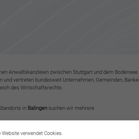
chen Anwaltskanzleien zwischen Stuttgart und dem Bodensee m
aten und vertreten bundesweit Unternehmen, Gemeinden, Banke
eich des Wirtschaftsrechts.
Standorts in
Balingen
suchen wir mehrere
ilrecht.
e Website verwendet Cookies.