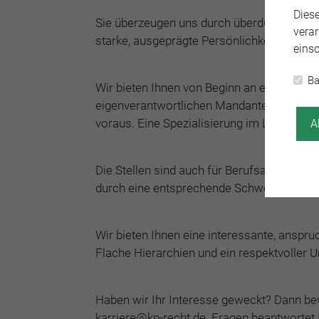
Dies
Sie überzeugen uns durch überdurchschnitt
verar
starke, ausgeprägte Persönlichkeit mit d
einsc
Ba
Wir bieten Ihnen von Beginn an eine abwec
eigenverantwortlichen Mandantenkontakt. 
voraus. Eine Spezialisierung im Lauf der T
A
Die Stellen sind auch für Berufsanfänger ge
durch eine entsprechende Schwerpunktwah
Wir bieten Ihnen eine interessante, anspr
Flache Hierarchien und ein respektvoller
Haben wir Ihr Interesse geweckt? Dann bew
karriere@kp-recht.de. Fragen beantwortet