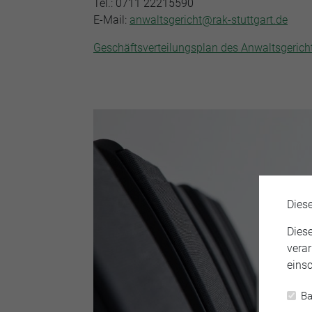
Tel.: 0711 22215590
E-Mail:
anwaltsgericht@rak-stuttgart.de
Geschäftsverteilungsplan des Anwaltsgerich
Dies
Dies
verar
einsc
Ba