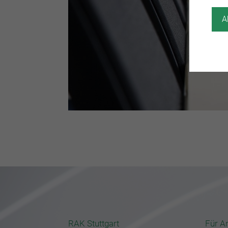
A
RAK Stuttgart
Für A