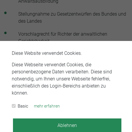
Anwaltsausbildung
Stellungnahme zu Gesetzentwürfen des Bundes und
des Landes
Vorschlagrecht für Richter der anwaltlichen
Gerichtsbarkeit
Diese Website verwendet Cookies.
Berufsrechtliche Überprüfung von Beschwerdefällen
Diese Webseite verwendet Cookies, die
Einheitlicher Ansprechpartner: Die
personenbezogene Daten verarbeiten. Diese sind
Rechtsanwaltskammer Stuttgart bietet als EA
notwendig, um Ihnen unsere Webseite fehlerfrei,
Unterstützung für diejenigen, die innerhalb der EU
einschließlich des Login-Bereichs anbieten zu
anwaltliche Dienstleistungen im Bezirk der
können.
Rechtsanwaltskammer Stuttgart anbieten möchten.
Die Rechtsanwaltskammer Stuttgart ist insofern als
Basic
mehr erfahren
EA bei den Formalitäten und Verfahren, insbesondere
im Rahmen der elektronischen
Verfahrensabwicklung, behilflich.
Ablehnen