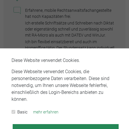
Erfahrene, mobile Rechtsanwaltsfachangestellte
hat noch Kapazitäten frei.
Ich erstelle Schriftsätze und Schreiben nach Diktat
oder eigenständig schnell und zuverlässig sowohl
mit RA-Micro als auch mit DATEV und WinJur.
Ich bin flexibel einsatzbereit und auch im
Homeoffice tätig. Der Stundensatz kann individuell
vereinbart werden.
Diese Website verwendet Cookies.
Diese Webseite verwendet Cookies, die
KONTAKT AUFNEHMEN
personenbezogene Daten verarbeiten. Diese sind
notwendig, um Ihnen unsere Webseite fehlerfrei,
einschließlich des Login-Bereichs anbieten zu
können.
Rechtsanwaltsfachangestellte
Basic
mehr erfahren
(m/w/d)