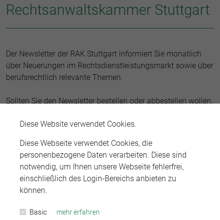
Rechtsanwaltskammer Stuttgart
Der Newsletter der RAK Stuttgart informiert Sie monatlich
über Neuerungen im Rechtsdienstleistungsmarkt sowie über
berufsrechtlich relevante Themen.
Sollten Sie den Newsletter bestellen oder abbestellen wollen,
können Sie ihn auf unserer Startseite bestellen bzw.
Diese Website verwendet Cookies.
abbestellen. Sie können auch direkt im Newsletter auf
„Newsletter abbestellen" clicken.
Diese Webseite verwendet Cookies, die
personenbezogene Daten verarbeiten. Diese sind
notwendig, um Ihnen unsere Webseite fehlerfrei,
einschließlich des Login-Bereichs anbieten zu
2025
können.
Basic
mehr erfahren