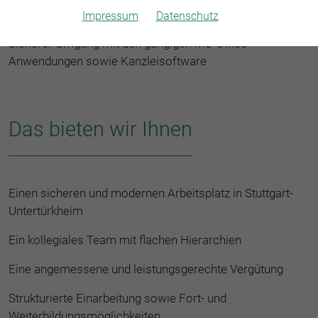
Freundliches Auftreten, Teamgeist und Diskretion
Impressum
Datenschutz
Sicherer Umgang mit den gängigen MS-Office-
Anwendungen sowie Kanzleisoftware
Das bieten wir Ihnen
Einen sicheren und modernen Arbeitsplatz in Stuttgart-
Untertürkheim
Ein kollegiales Team mit flachen Hierarchien
Eine angemessene und leistungsgerechte Vergütung
Strukturierte Einarbeitung sowie Fort- und
Weiterbildungsmöglichkeiten