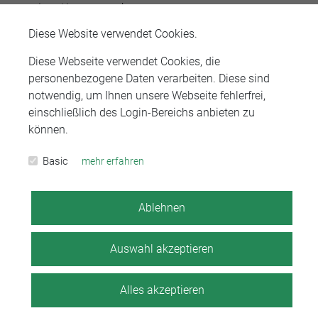
sonstiger Korrespondenz
Diese Website verwendet Cookies.
Fristen- und Terminmanagement
Diese Webseite verwendet Cookies, die
Eigenständige Aktenführung und -pflege
personenbezogene Daten verarbeiten. Diese sind
Kommunikation mit Gerichten, Behörden und Mandanten
notwendig, um Ihnen unsere Webseite fehlerfrei,
einschließlich des Login-Bereichs anbieten zu
Abrechnung überwiegend nach RVG
können.
Basic
mehr erfahren
Das bringen Sie mit
Ablehnen
Auswahl akzeptieren
Erfolgreich abgeschlossene Ausbildung zur
Rechtsanwaltsfachangestellten (m/w/d)
Alles akzeptieren
Sorgfältige, strukturierte und zuverlässige Arbeitsweise