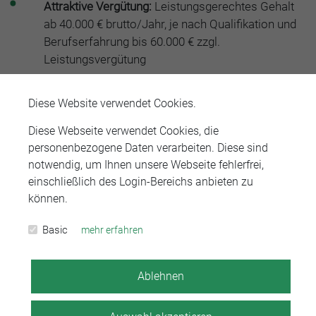
Attraktive Vergütung:
Leistungsgerechtes Gehalt
ab 40.000 € brutto/Jahr, je nach Qualifikation und
Berufserfahrung bis 60.000 € zzgl.
Leistungsvergütung
Fortbildung:
Gezielte Unterstützung beim Erwerb
Diese Website verwendet Cookies.
von Fachanwaltschaften (z.B. Familienrecht,
Erbrecht, Mietrecht)
Diese Webseite verwendet Cookies, die
personenbezogene Daten verarbeiten. Diese sind
Work-Life-Balance:
Flexible Arbeitszeiten
notwendig, um Ihnen unsere Webseite fehlerfrei,
einschließlich des Login-Bereichs anbieten zu
können.
Basic
mehr erfahren
Ihre Aufgaben
Ablehnen