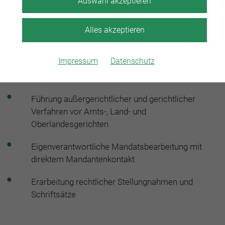
Auswahl akzeptieren
Beratung und Vertretung von Mandanten in allen
Angelegenheiten des allgemeinen Zivilrechts
Alles akzeptieren
(Vertragsrecht, Schadensersatzrecht, Kaufrecht,
Mietrecht, Werkvertragsrecht)
Impressum
Datenschutz
Erstellung, Prüfung und Verhandlung von Verträgen
Führung außergerichtlicher und gerichtlicher
Verfahren vor Amts-, Land- und
Oberlandesgerichten
Eigenverantwortliche Mandatsbearbeitung mit
direktem Mandantenkontakt
Erarbeitung rechtlicher Stellungnahmen und
Schriftsätze