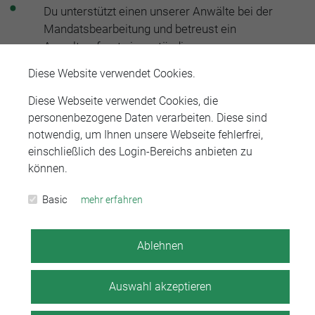
Du unterstützt einen unserer Anwälte bei der
Mandatsbearbeitung und betreust ein
Anwaltsreferat eigenständig.
Diese Website verwendet Cookies.
Du hast täglich Kontakt zu Mandanten, Anwälten
und Gerichten und bist erste Anlaufstelle für
Diese Webseite verwendet Cookies, die
telefonische Anfragen. Außerdem betreust du
personenbezogene Daten verarbeiten. Diese sind
unseren elektronischen Kommunikationskanäle.
notwendig, um Ihnen unsere Webseite fehlerfrei,
einschließlich des Login-Bereichs anbieten zu
Du erstellst Schriftsätze, sowohl
können.
eigenverantwortlich als auch nach Diktat.
Basic
mehr erfahren
Übliche Aufgaben in einem Anwaltssekretariat wie
digitale Aktenführung, Fristenüberwachung,
Ablehnen
Terminverwaltung und Abrechnung erledigst du
eigenverantwortlich.
Auswahl akzeptieren