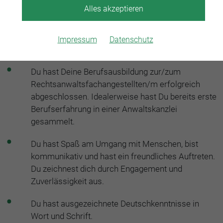
Alles akzeptieren
Dein Profil:
Impressum
Datenschutz
Du hast Deine Berufsausbildung zur/zum
Rechtsanwaltsfachangestellten/m erfolgreich
abgeschlossen. Idealerweise hast Du bereits erste
Berufserfahrung in einer Anwaltskanzlei
gesammelt.
Du hast Spaß am Umgang mit Menschen, bist
kommunikativ und hast ein freundliches Auftreten.
Du zeichnest dich durch Engagement und
Zuverlässigkeit aus.
Du hast ausgezeichnete Deutschkenntnisse in
Wort und Schrift.