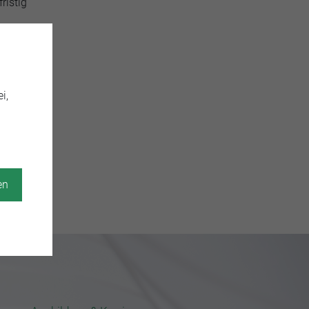
ristig
en und
i,
en