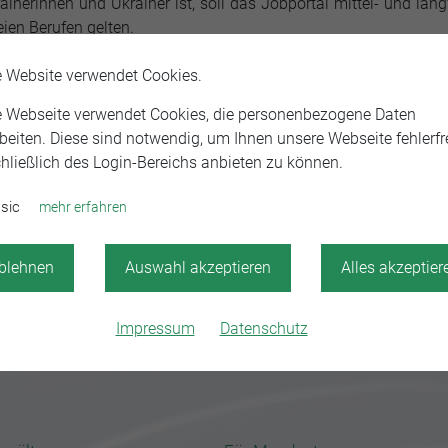
inerinnen und Ukrainer ist, soll das Jobportal mittel- und langf
eien Berufen gelten.
glichkeit, kostenfrei Angebote für Jobs, Ausbildungsstell
e Website verwendet Cookies.
e Webseite verwendet Cookies, die personenbezogene Daten
beiten. Diese sind notwendig, um Ihnen unsere Webseite fehlerfre
hließlich des Login-Bereichs anbieten zu können.
sic
mehr erfahren
blehnen
Auswahl akzeptieren
Alles akzeptier
Impressum
Datenschutz