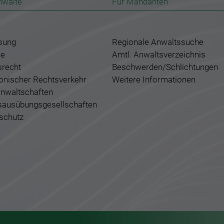
nwälte
Für Mandanten
sung
Regionale Anwaltssuche
ce
Amtl. Anwaltsverzeichnis
srecht
Beschwerden/Schlichtungen
ronischer Rechtsverkehr
Weitere Informationen
nwaltschaften
sausübungsgesellschaften
schutz