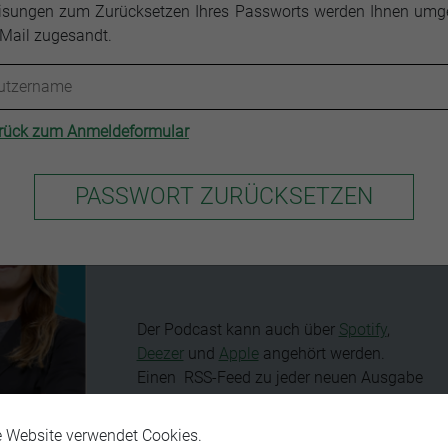
sungen zum Zurücksetzen Ihres Passworts werden Ihnen um
-Mail zugesandt.
Mini-Minisini-Mittwoch I –
rück zum Anmeldeformular
Keine Angst vor
Zwangsvollstreckung
Hier gehts zum Podcast
Der Podcast kann auch über
Spotify
,
Deezer
und
Apple
angehört werden.
Einen RSS-Feed zu jeder neuen Ausgabe
können Sie
hier
abonnieren. Folgen Sie
(R)ECHT INTERESSANT auf
Instagram
.
e Website verwendet Cookies.