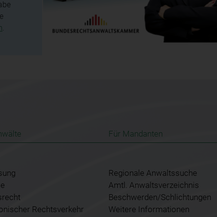
abe
e
m
.
nwälte
Für Mandanten
sung
Regionale Anwaltssuche
ce
Amtl. Anwaltsverzeichnis
srecht
Beschwerden/Schlichtungen
ronischer Rechtsverkehr
Weitere Informationen