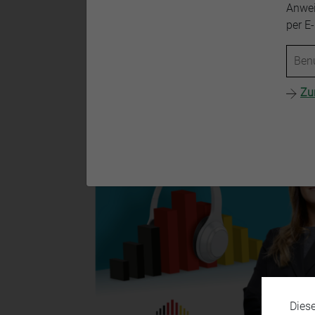
Anwei
per E
Zu
Dies