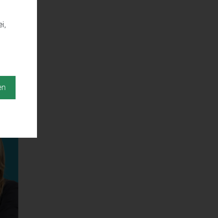
i,
en