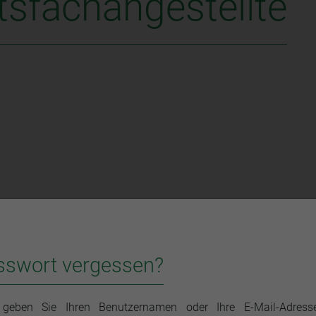
sfachangestellte
ltsfachangestellte
sswort vergessen?
RESSANT!“ erörtert die BRAK in lockerer Atmosphäre
 Gesprächspartnern aus Politik, Justiz und Anwaltschaft.
 geben Sie Ihren Benutzernamen oder Ihre E-Mail-Adress