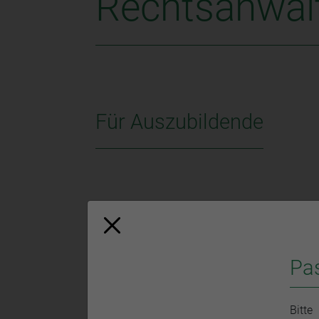
Rechtsanwalt
Für Auszubildende
Podcasts für Rechtsanwa
Pa
Im Rahmen der Podcast-Reihe „(R)ECHT INTE
anwaltsspezifische Themen mit interessanten
Bitte