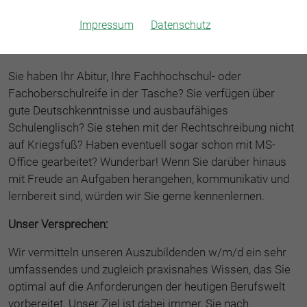
Impressum
Datenschutz
Ihr Profil:
Sie haben Ihr Abitur, Ihre Fachhochschul- oder
Fachoberschulreife in der Tasche? Sie verfügen über
gute Deutschkenntnisse und ausbaufähiges
Schulenglisch? Sie stehen mit der Rechtschreibung nicht
auf Kriegsfuß? Haben eventuell sogar schon mit MS-
Office gearbeitet? Wunderbar! Wenn Sie darüber hinaus
mit Freude an Aufgaben herangehen, kommunikativ und
lernbereit sind, würden wir Sie gerne kennenlernen.
Unser Versprechen:
Wir vermitteln unseren Auszubildenden w/m/d ein sehr
umfassendes und zugleich praxisnahes Wissen, das Sie
optimal auf die Anforderungen der heutigen Berufswelt
vorbereitet. Unser Ziel ist dabei immer, Sie nach