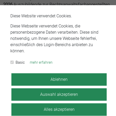
2026
Auszubildende zur Rechtsanwaltsfachangestellten
w/m/d.
Diese Website verwendet Cookies.
Ihre Aufgaben:
Diese Webseite verwendet Cookies, die
personenbezogene Daten verarbeiten. Diese sind
notwendig, um Ihnen unsere Webseite fehlerfrei,
Sie unterstützen in enger Abstimmung mit unseren
einschließlich des Login-Bereichs anbieten zu
qualifizierten Ausbildern w/m/d Ihr Team bei der
können.
täglichen Bearbeitung der laufenden Akten und der
Betreuung der Mandanten
Basic
mehr erfahren
Sie übernehmen die Abwicklung von vielfältiger
Korrespondenz (Verträge, Schriftsätze o.ä.)
Ablehnen
Sie erlernen den Umgang mit der Aktenverwaltung
Auswahl akzeptieren
und Fristenüberwachung
Sie planen und organisieren Termine und Reisen,
Alles akzeptieren
inkl. Reisekostenabrechnung