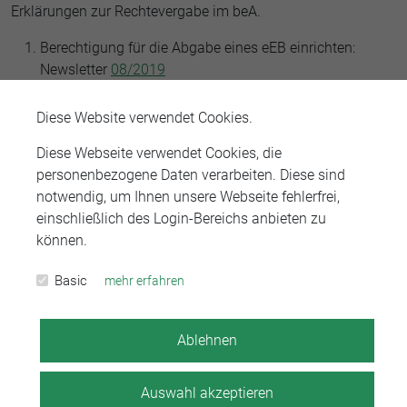
Erklärungen zur Rechtevergabe im beA.
Berechtigung für die Abgabe eines eEB einrichten:
Newsletter
08/2019
Berechtigung für Mitarbeiter einrichten:
Diese Website verwendet Cookies.
Newsletter
09/2019
,
04/2017
und
08/2018
Diese Webseite verwendet Cookies, die
Berechtigung für einen Rechtsanwalt einrichten:
personenbezogene Daten verarbeiten. Diese sind
Newsletter
03/2017
und
16/2018
notwendig, um Ihnen unsere Webseite fehlerfrei,
einschließlich des Login-Bereichs anbieten zu
Das Video können Sie sich hier ansehen:
können.
Basic
mehr erfahren
Ablehnen
Auswahl akzeptieren