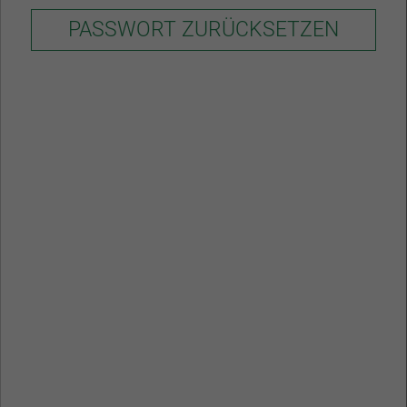
Deutsch
Englisch
Veröffentlicht am 06.11.2024
Anfahrt & Kontakt
Wie Kanzleien die Ausbildung zur
Fortbildungsinstitut
Erfolgsgeschichte machen!
Datenschutzerklärung
Impressum
Barrierefreiheit
Leichte Sprache
WEITERLESEN
Login-Bereich
Deutscher Juristentag 2024