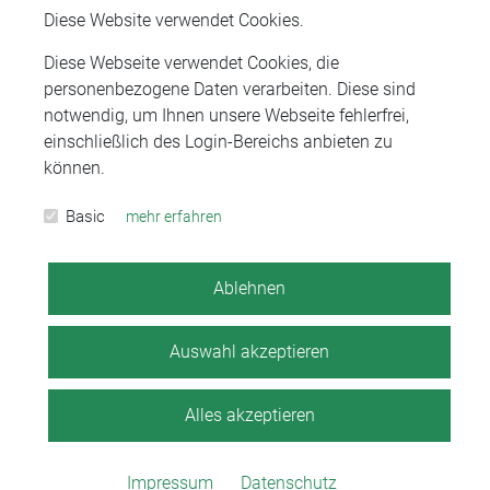
Diese Website verwendet Cookies.
Projekt „Zukunftsgerichtet"
Diese Webseite verwendet Cookies, die
personenbezogene Daten verarbeiten. Diese sind
notwendig, um Ihnen unsere Webseite fehlerfrei,
Veröffentlicht am 11.06.2024
einschließlich des Login-Bereichs anbieten zu
können.
Den Rechtsstaat gemeinsam voranbringen! Im
vergangenen Jahr fiel der Startschuss zum
Basic
mehr erfahren
Projekt „Zukunftsgerichtet“. Unter Einbindung
einer möglichst…
Ablehnen
Auswahl akzeptieren
WEITERLESEN
Alles akzeptieren
Impressum
Datenschutz