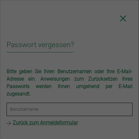
NAVIGATION
Passwort vergessen?
RAK Stuttgart
Für Anwälte
Service
Alle News im Überblick
Bitte geben Sie Ihren Benutzernamen oder Ihre E-Mail-
Für Anwälte
Adresse ein. Anweisungen zum Zurücksetzen Ihres
Passworts werden Ihnen umgehend per E-Mail
Alle News im Überblick
zugesandt.
Für Mandanten
Ausbildung & Karriere
Zurück zum Anmeldeformular
Karriere mit Zukunft: