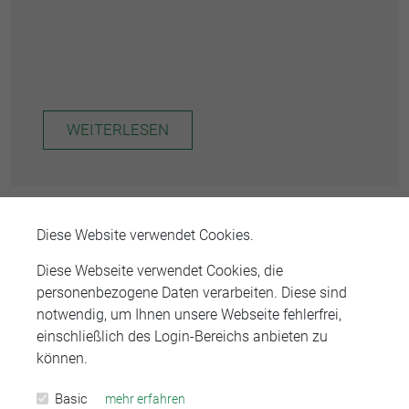
WEITERLESEN
Diese Website verwendet Cookies.
Die RAK auf der Berufsmesse in
Diese Webseite verwendet Cookies, die
Ellwangen
personenbezogene Daten verarbeiten. Diese sind
notwendig, um Ihnen unsere Webseite fehlerfrei,
einschließlich des Login-Bereichs anbieten zu
können.
Veröffentlicht am 14.11.2023
Basic
mehr erfahren
A­m­ 18.11.2023 ist die RAK Stuttgart auf der