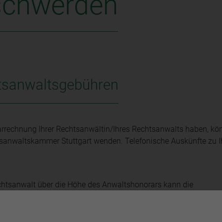
schwerden
tsanwaltsgebühren
rrechnung Ihrer Rechtsanwältin/Ihres Rechtsanwalts haben, kö
echtsanwaltskammer Stuttgart wenden. Telefonische Auskünfte zu 
chtsanwalt über die Höhe des Anwaltshonorars kann die
ssenheit von Gebühren, die nicht im Rahmen eines gerichtlich
he Gebühren) im Rahmen eines kostenpflichtigen Schiedsverfahr
richtlichen Verfahrens angefallen sind, steht Ihnen das