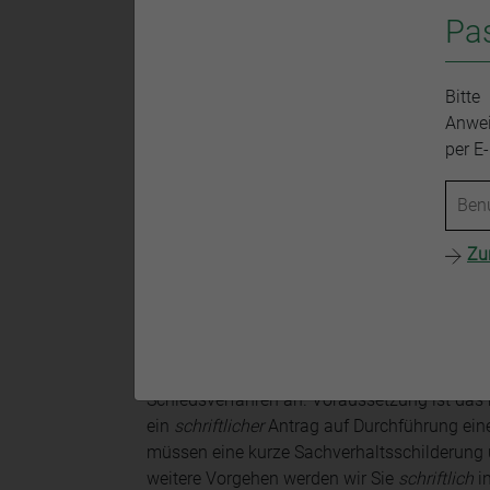
Kostenfestsetzungsverfahren nach § 11 RVG 
Pa
Bitte beachten Sie, dass die Rechtsanwaltsk
Bitte
beantworten bzw. allgemeinen Rechtsrat zu e
Anwei
Rechtsanwälte zuständig. Die Rechtsanwalt
per E
einem konkreten Streitfall vorzugehen ist.
Zu
Schiedsverfahren bei St
Bei Unstimmigkeiten über Anwaltsgebühren b
Schiedsverfahren an. Voraussetzung ist das
ein
schriftlicher
Antrag auf Durchführung ei
müssen eine kurze Sachverhaltsschilderung 
weitere Vorgehen werden wir Sie
schriftlich
i