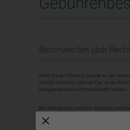
Gebührenbe
Beschwerden über Rech
Wenn Sie als Mandant Zweifel an der Honora
Sie sich schriftlich oder per Fax, an die R
Anliegen können nicht beantwortet werden.
Bei Streitigkeiten zwischen Mandant und Re
Rechtsanwaltskammer auf Antrag die Angeme
Verfahrens angefallen sind (außergerichtlic
prüfen. Für Gebühren, die im Rahmen eines ge