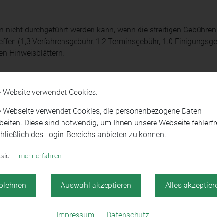
 nicht durchgeführt werden kann, wenn die streitigen Gebühren
reffen (1,3 Verfahrensgebühr, 1,2 Terminsgebühr, 1.0 Einigungsg
den Hinweisblättern.
b dem Rechtsanwalt bei der Bearbeitung des Mandats oder bei de
die Rechtsanwaltskammer nicht treffen. Hierüber können letztend
e Website verwendet Cookies.
 eines gerichtlichen Verfahrens entscheiden.
e Webseite verwendet Cookies, die personenbezogene Daten
beiten. Diese sind notwendig, um Ihnen unsere Webseite fehlerfre
der Rechtsanwaltskammer Stuttgart erhalten Sie
hier
.
hließlich des Login-Bereichs anbieten zu können.
sic
mehr erfahren
blehnen
Auswahl akzeptieren
Alles akzeptier
Impressum
Datenschutz