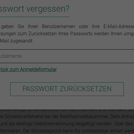
bei dem Gericht des Ausgangsstreits zur Verfügung.
sswort vergessen?
ammer nicht befugt ist, Ihnen allgemeine Rechtsfragen zu
 geben Sie Ihren Benutzernamen oder Ihre E-Mail-Adress
rteilen. Hierfür sind ausschließlich Rechtsanwältinnen und
sungen zum Zurücksetzen Ihres Passworts werden Ihnen um
skammer kann Ihnen daher keine Auskunft darüber geben wie in
-Mail zugesandt.
rück zum Anmeldeformular
reit um die Vergütung des Anwalts
ietet die Rechtsanwaltskammer Stuttgart ein kostenpflichtiges
 beiderseitige Einverständnis von Rechtsanwalt und Mandant so
nes Schiedsverfahrens bei der Rechtsanwaltskammer. Dem Antra
und die streitige Gebührenrechnung beigefügt werden. Über das
nformieren. Der Schiedsspruch kann für vollstreckbar erklärt wer