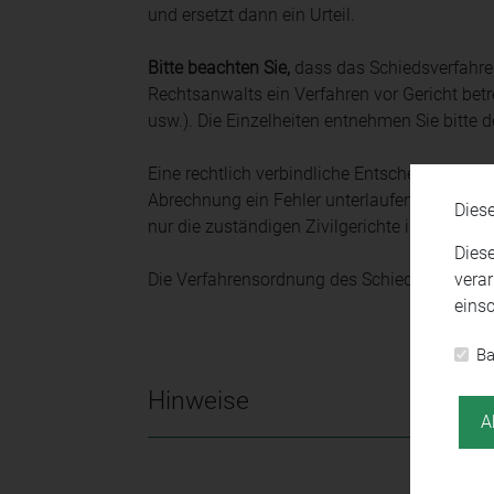
und ersetzt dann ein Urteil.
Bitte beachten Sie,
dass das Schiedsverfahren
Rechtsanwalts ein Verfahren vor Gericht bet
usw.). Die Einzelheiten entnehmen Sie bitte 
Eine rechtlich verbindliche Entscheidung, o
Abrechnung ein Fehler unterlaufen ist, darf 
Dies
nur die zuständigen Zivilgerichte im Rahmen
Dies
verar
Die Verfahrensordnung des Schiedsgerichts 
einsc
Ba
Hinweise
A