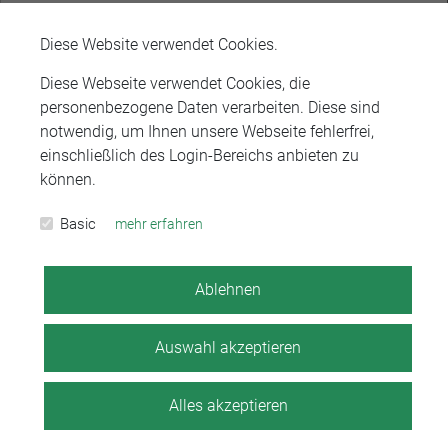
an der Rückseite des Gebäudes (Stephanstraße 25).
Diese Website verwendet Cookies.
Diese Webseite verwendet Cookies, die
personenbezogene Daten verarbeiten. Diese sind
Kontakt
notwendig, um Ihnen unsere Webseite fehlerfrei,
einschließlich des Login-Bereichs anbieten zu
können.
Rechtsanwaltskammer Stuttgart
Basic
mehr erfahren
Königstraße 14
70173 Stuttgart
Ablehnen
Telefon: 07 11 / 22 21 55-0
Telefax: 07 11 / 22 21 55-11
Auswahl akzeptieren
E-Mail:
info@rak-stuttgart.de
Alles akzeptieren
Erreichbarkeit der RAK Stuttgart über das beA
SAFE-ID: DE.BRAK.e5b55a50-c33f-4474-903e-