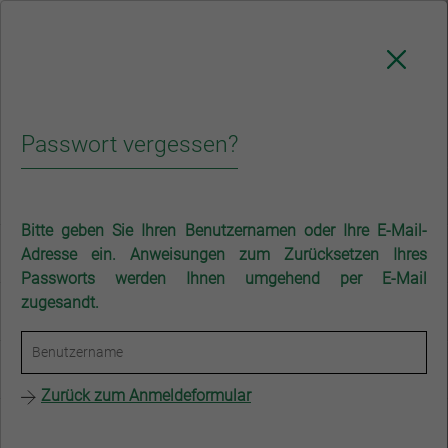
NAVIGATION
Passwort vergessen?
RAK Stuttgart
Bitte geben Sie Ihren Benutzernamen oder Ihre E-Mail-
Für Anwälte
Adresse ein. Anweisungen zum Zurücksetzen Ihres
Ihr Weg zu uns
Passworts werden Ihnen umgehend per E-Mail
zugesandt.
Für Mandanten
Ausbildung & Karriere
Zurück zum Anmeldeformular
Mit öffentlichen Verkehrsmitteln
aus allen Richtungen