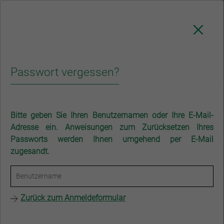
NAVIGATION
Passwort vergessen?
RAK Stuttgart
RAK Stuttgart
Anwaltsgericht
Bitte geben Sie Ihren Benutzernamen oder Ihre E-Mail-
Für Anwälte
Adresse ein. Anweisungen zum Zurücksetzen Ihres
Passworts werden Ihnen umgehend per E-Mail
Anwaltsgericht
zugesandt.
Für Mandanten
Ausbildung & Karriere
Zurück zum Anmeldeformular
Anwaltsgericht für den Bezirk der