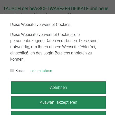
TAUSCH der beA-SOFTWAREZERTIFIKATE und neue
Bestelladresse für Softwarezertifikate
Diese Website verwendet Cookies.
ab dem 20.11.2023 müssen Bestellungen von Software-
Zertifikaten über die Adresse
Diese Webseite verwendet Cookies, die
https://zertifizierungsstelle.bnotk.de
erfolgen. Die bisherige
personenbezogene Daten verarbeiten. Diese sind
Adresse (
https://bea.bnotk.de
) wird für die Bestellung für
notwendig, um Ihnen unsere Webseite fehlerfrei,
Software-Zertifikaten nicht mehr nutzbar sein.
einschließlich des Login-Bereichs anbieten zu
können.
Im November hat zudem der Tauschprozess für die
Softwarezertifikate begonnen. Informationen hierzu finden
Basic
mehr erfahren
Sie
hier.
Ablehnen
Zurück zur Übersicht
Auswahl akzeptieren