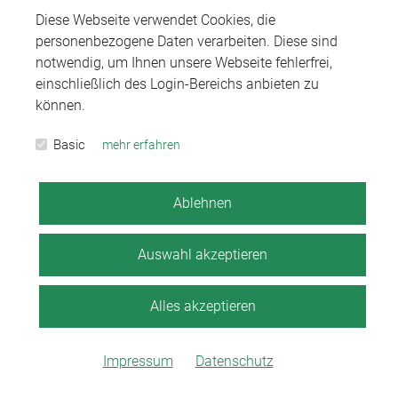
Diese Webseite verwendet Cookies, die
Eine Kündigung ist ohne
personenbezogene Daten verarbeiten. Diese sind
Bestätigung wirksam
notwendig, um Ihnen unsere Webseite fehlerfrei,
einschließlich des Login-Bereichs anbieten zu
können.
Veröffentlicht am 15.02.2022
Basic
mehr erfahren
Dass ein Versicherungsvertrag beendet ist,
auch wenn die Versicherungsgesellschaft die
Ablehnen
Kündigung des Versicherungsnehmers nicht
bestätigt, hat das…
Auswahl akzeptieren
Alles akzeptieren
WEITERLESEN
Impressum
Datenschutz