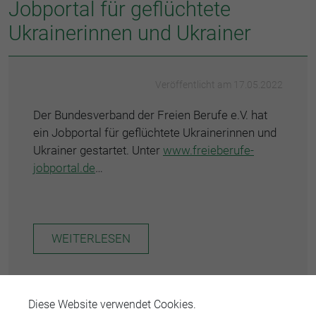
Jobportal für geflüchtete
Ukrainerinnen und Ukrainer
Veröffentlicht am 17.05.2022
Der Bundesverband der Freien Berufe e.V. hat
ein Jobportal für geflüchtete Ukrainerinnen und
Ukrainer gestartet. Unter
www.freieberufe-
jobportal.de
…
WEITERLESEN
Diese Website verwendet Cookies.